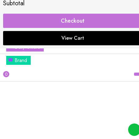
Subtotal
OFFICE & HOME
Combo Offers
Checkout
Buy 1 Get Free
View Cart
Daily Offers
Brand
0