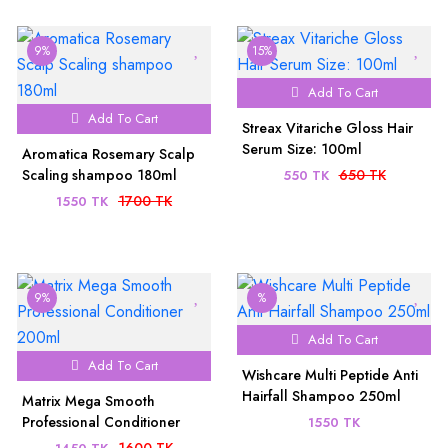
9%
15%
Add To Cart
Add To Cart
Streax Vitariche Gloss Hair
Serum Size: 100ml
Aromatica Rosemary Scalp
Scaling shampoo 180ml
650 TK
550 TK
1700 TK
1550 TK
9%
%
Add To Cart
Add To Cart
Wishcare Multi Peptide Anti
Hairfall Shampoo 250ml
Matrix Mega Smooth
Professional Conditioner
1550 TK
200ml