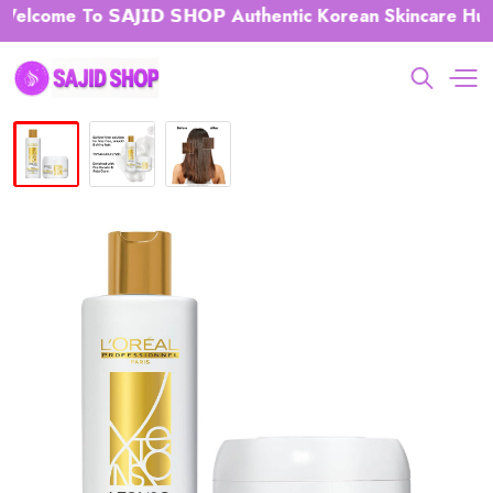
ome To 𝗦𝗔𝗝𝗜𝗗 𝗦𝗛𝗢𝗣 Authentic Korean Skincare Hub 𝗕