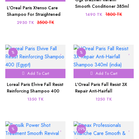
Smooth Conditioner 385ml
L'Oreal Paris Xtenso Care
(Made in Greece)
Shampoo For Straightened
1800 TK
1490 TK
Hair, 250 ML |Xtenso Care
3500 TK
2950 TK
mask, 196 gm COMBO
%
%
Add To Cart
Add To Cart
Loreal Paris Elvive Fall Resist
L'Oreal Paris Fall Resist 3X
Reinforcing Shampoo 400
Repair Anti-Hairfall
(Egypt)
Shampoo 340ml (india)
1350 TK
1250 TK
%
29%