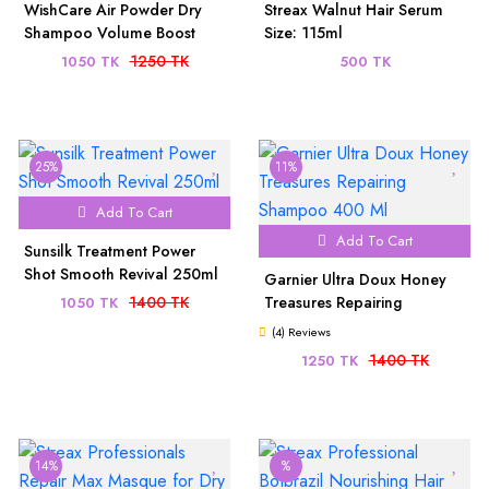
WishCare Air Powder Dry
Streax Walnut Hair Serum
Shampoo Volume Boost
Size: 115ml
10g
1250 TK
1050 TK
500 TK
25%
11%
Add To Cart
Add To Cart
Sunsilk Treatment Power
Shot Smooth Revival 250ml
Garnier Ultra Doux Honey
1400 TK
Treasures Repairing
1050 TK
Shampoo 400 Ml
(4) Reviews
1400 TK
1250 TK
14%
%