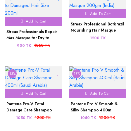
Add To Cart
Add To Cart
Streax Professional Botbrazil
Nourishing Hair Masque
Streax Professionals Repair
200gm (India)
Max Masque for Dry to
1200 TK
Damaged Hair Size: 200ml
1050 TK
900 TK
13%
13%
Add To Cart
Add To Cart
Pantene Pro-V Total
Pantene Pro V Smooth &
Damage Care Shampoo
Silky Shampoo 400ml
400ml (Saudi Arabia)
(Saudi Arabia)
1200 TK
1200 TK
1050 TK
1050 TK