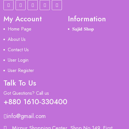
My Account
Information
Home Page
𝐒𝐚𝐣𝐢𝐝 𝐒𝐡𝐨𝐩
About Us
Contact Us
User Login
User Register
Talk To Us
Got Questions? Call us
+880 1610-330400
info@gmail.com
Mirpur Shopping Center, Shop No 149, First