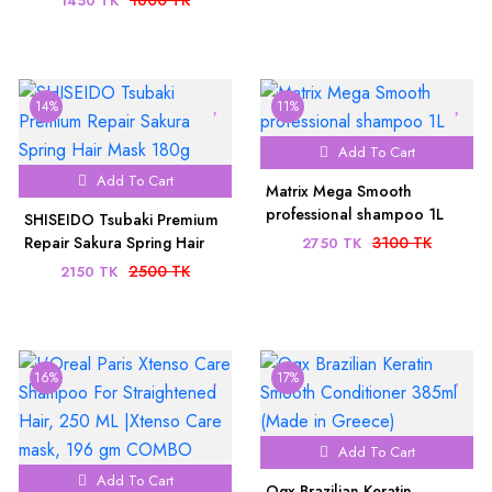
1600 TK
1450 TK
14%
11%
Add To Cart
Add To Cart
Matrix Mega Smooth
professional shampoo 1L
SHISEIDO Tsubaki Premium
Repair Sakura Spring Hair
3100 TK
2750 TK
Mask 180g
2500 TK
2150 TK
16%
17%
Add To Cart
Add To Cart
Ogx Brazilian Keratin