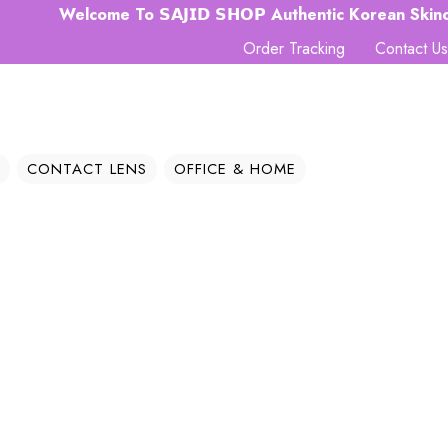
Welcome To 𝗦𝗔𝗝𝗜𝗗 𝗦𝗛𝗢𝗣 Authentic Korean Skincare Hub
Order Tracking
Contact Us
CONTACT LENS
OFFICE & HOME