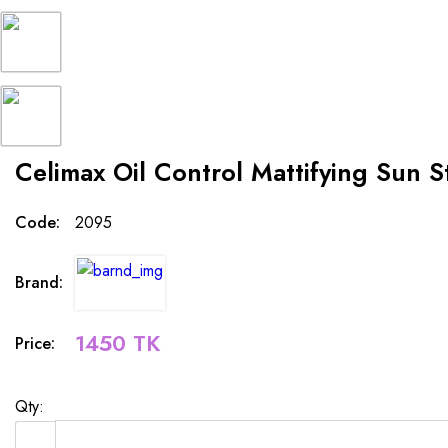
Celimax Oil Control Mattifying Sun S
Code:
2095
Brand:
1450 TK
Price:
Qty: