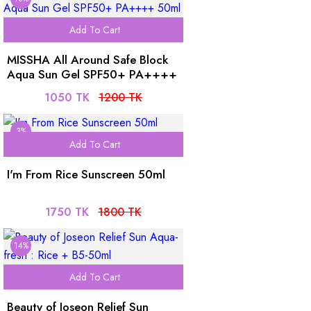
Add To Cart
MISSHA All Around Safe Block
Aqua Sun Gel SPF50+ PA++++
50ml
1050 TK
1200 TK
3%
Add To Cart
I'm From Rice Sunscreen 50ml
1750 TK
1800 TK
14%
Add To Cart
Beauty of Joseon Relief Sun