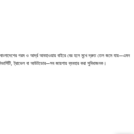
াংলাদেশের গরম ও আর্দ্র আবহাওয়ায় বাইরে বের হলে মুখে দ্রুত তেল জমে যায়—এমন
ার্সিটি, ট্রাভেল বা আউটডোর—সব জায়গায় ব্যবহার করা সুবিধাজনক।