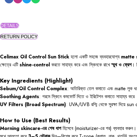
DETAILS
RETURN POLICY
Celimax Oil Control Sun Stick
হলো একটি সহজে ব্যবহারযোগ্য
matte 
ক্ষেত্রে এটি
shine-control
করতে সাহায্য করে এবং স্কিনকে রাখে
স্মুথ ও ফ্রেশ
। স
Key Ingredients (Highlight)
Sebum/Oil Control Complex
: অতিরিক্ত তেল কমাতে এবং matte লুক ধর
Soothing Agents
: গরমে স্কিনে কমফোর্ট দিতে ও ইরিটেশন কমাতে সাহায্য করে
UV Filters (Broad Spectrum)
: UVA/UVB রশ্মি থেকে সুরক্ষা দিয়ে sun
How to Use (Best Results)
Morning skincare-এর শেষ ধাপ
হিসেবে (moisturizer-এর পর) ব্যবহার করুন।
মুখে আলতো করে
3–5 স্ট্রোক
দিন—বিশেষ করে T-zone (কপাল, নাক, থুতনি) অংশ